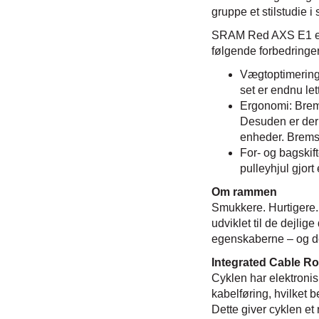
gruppe et stilstudie i
SRAM Red AXS E1 er 
følgende forbedringer
Vægtoptimering:
set er endnu le
Ergonomi: Brems
Desuden er der t
enheder. Bremse
For- og bagskif
pulleyhjul gjort
Om rammen
Smukkere. Hurtigere.
udviklet til de dejli
egenskaberne – og d
Integrated Cable Ro
Cyklen har elektroni
kabelføring, hvilket b
Dette giver cyklen et 