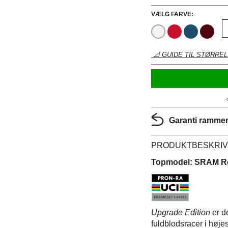
VÆLG FARVE:
📐 GUIDE TIL STØRRE
Garanti rammer:
PRODUKTBESKRIV
Topmodel: SRAM Re
Upgrade Edition
er d
fuldblodsracer i høj