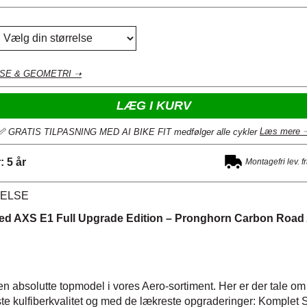
LSE & GEOMETRI ➝
LÆG I KURV
Læs mere 
📏 GRATIS TILPASNING MED AI BIKE FIT medfølger alle cykler
 5 år
Montagefri lev. f
ELSE
d AXS E1 Full Upgrade Edition – Pronghorn Carbon Road 
en absolutte topmodel i vores Aero-sortiment. Her er der tale 
este kulfiberkvalitet og med de lækreste opgraderinger: Komple