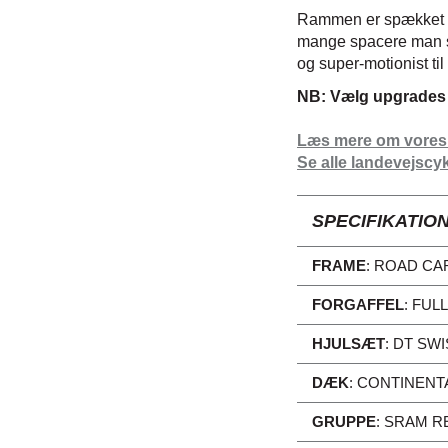
Rammen er spækket med
mange spacere man sæt
og super-motionist ti
NB: Vælg upgrades o
Læs mere om vores
Se alle landevejscy
SPECIFIKATIO
FRAME
:
ROAD CA
FORGAFFEL
:
FUL
HJULSÆT
:
DT SWI
DÆK
:
CONTINENTA
GRUPPE
:
SRAM RE