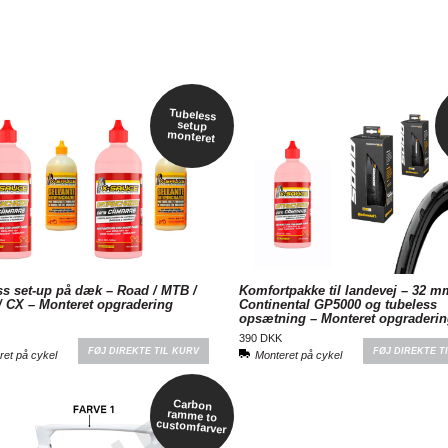
Tubeless
setup
monteret
s set-up på dæk – Road / MTB /
Komfortpakke til landevej – 32 m
/ CX – Monteret opgradering
Continental GP5000 og tubeless
opsætning – Monteret opgraderi
390 DKK
FØJ DIREKTE TIL KURV
FØJ DIREKTE T
ret på cykel
Monteret på cykel
Carbon
ramme to
customfarver