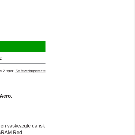
➝
ra 2 uger
Se leveringsstatus
Aero.
om en vaskeægte dansk
t SRAM Red