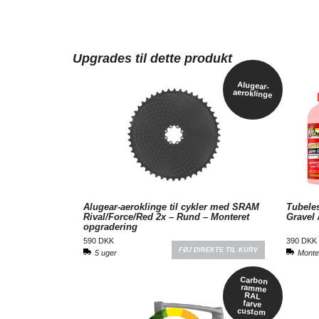
Upgrades til dette produkt
Alugear-
aeroklinge
Alugear-aeroklinge til cykler med SRAM
Tubeles
Rival/Force/Red 2x – Rund – Monteret
Gravel 
opgradering
590 DKK
390 DKK
FØJ DIREKTE TIL KURV
5 uger
Monte
Carbon
ramme
RAL
farve
custom