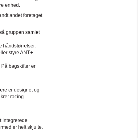
ere enhed.
ndt andet foretaget
 så gruppen samlet
e håndstørrelser.
eller styre ANT+-
 På bagskifter er
ere er designet og
krer racing-
t integrerede
rmed er helt skjulte.