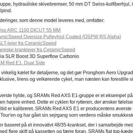
uppe, hydrauliske skivebremser, 50 mm DT Swiss-kulfiberhjul, i
lpind.
eringer, som denne model leveres med, omfatter:
iss ARC 1100 DICUT 55 MM
micSpeed Oversize Pulleyhjul Coated (OSPW RS Alpha)
SLT-lejer fra CeramicSpeed
amiske kranklejer fra CeramicSpeed
alia SLR Boost 3D Superflow Carbonio
M Red E1, Dual Side
virkelig kælet for detaljerne, og det gør Pronghorn Aero Upgrade
lusive, lirens og velkørende cykel, man næsten kan forestille s
erøverste hylde, og SRAMs Red AXS E1-gruppe er et eksempel på
 en højere enhed. Dette er cyklen for rytteren, der ønsker følelsen a
 altid er kalibreret. SRAMs Red AXS E1 er producentens øverste g
 Tour'en og har gået sin sejrgang som verdens måske smukkest
baseret på et innovativt 48/35-krankset, der i samarbejde med
med flere skift på kassetten og færre foran. SRAMs flat top-kæd