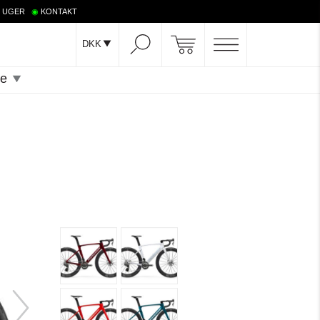
 2 UGER
◉
KONTAKT
DKK
ce
ng
AL ROAD
er
Datapolitik
Road-X Test