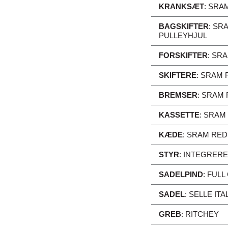
KRANKSÆT
:
SRAM
BAGSKIFTER
:
SRA
PULLEYHJUL
FORSKIFTER
:
SRA
SKIFTERE
:
SRAM R
BREMSER
:
SRAM 
KASSETTE
:
SRAM X
KÆDE
:
SRAM RED 
STYR
:
INTEGRERE
SADELPIND
:
FULL
SADEL
:
SELLE IT
GREB
:
RITCHEY