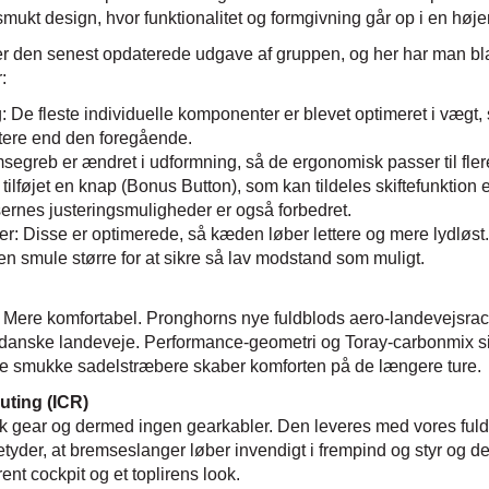
 smukt design, hvor funktionalitet og formgivning går op i en høj
den senest opdaterede udgave af gruppen, og her har man bla
:
 De fleste individuelle komponenter er blevet optimeret i vægt,
ttere end den foregående.
egreb er ændret i udformning, så de ergonomisk passer til fler
ilføjet en knap (Bonus Button), som kan tildeles skiftefunktion 
rnes justeringsmuligheder er også forbedret.
ter: Disse er optimerede, så kæden løber lettere og mere lydløst.
 en smule større for at sikre så lav modstand som muligt.
 Mere komfortabel. Pronghorns nye fuldblods aero-landevejsrac
ge danske landeveje. Performance-geometri og Toray-carbonmix si
e smukke sadelstræbere skaber komforten på de længere ture.
uting (ICR)
sk gear og dermed ingen gearkabler. Den leveres med vores fuld
etyder, at bremseslanger løber invendigt i frempind og styr og de
rent cockpit og et toplirens look.