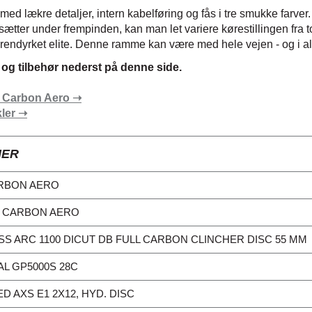
 lækre detaljer, intern kabelføring og fås i tre smukke farver.
ter under frempinden, kan man let variere kørestillingen fra t
l rendyrket elite. Denne ramme kan være med hele vejen - og i al
g tilbehør nederst på denne side.
 Carbon Aero
➝
kler
➝
NER
RBON AERO
L CARBON AERO
SS ARC 1100 DICUT DB FULL CARBON CLINCHER DISC 55 MM
L GP5000S 28C
D AXS E1 2X12, HYD. DISC