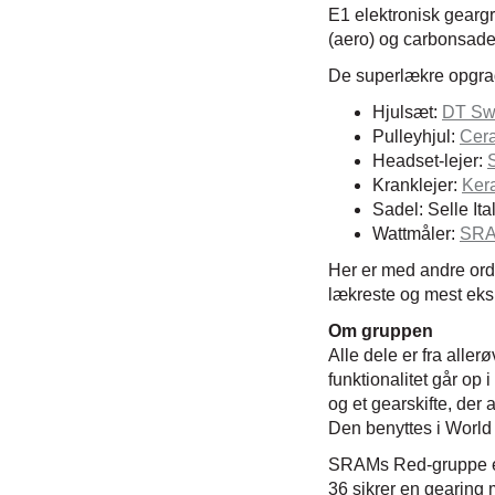
E1 elektronisk geargr
(aero) og carbonsade
De superlækre opgrad
Hjulsæt:
DT Sw
Pulleyhjul:
Cera
Headset-lejer:
Kranklejer:
Ker
Sadel: Selle It
Wattmåler:
SRA
Her er med andre ord 
lækreste og mest eksk
Om gruppen
Alle dele er fra all
funktionalitet går op i
og et gearskifte, der
Den benyttes i World
SRAMs Red-gruppe er 
36 sikrer en gearing 