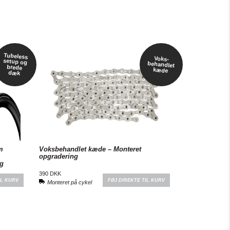
Tubeless
setup og
brede
Voks-
behandlet
kæde
dæk
m
Voksbehandlet kæde – Monteret
opgradering
ng
390 DKK
IL KURV
FØJ DIREKTE TIL KURV
Monteret på cykel