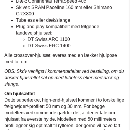
Dæk: Continental TerraSpeed 40c
Skiver: SRAM Paceline 160 mm eller Shimano
GRX800
Tubeless eller dæk/slange
Plug and play-kompatibelt med følgende
landevejshjulsæt:
DT Swiss ARC 1100
DT Swiss ERC 1400
Alle crossover-hjulsæt leveres med en lækker hjulpose
med to rum.
OBS: Skriv venligst i kommentarfeltet ved bestilling, om du
ønsker hjulsættet sat op med tubeless eller med dæk og
slange.
Om hjulsættet
Dette superlækre, high-end-hjulsæt kommer i to forskellige
fælghøjder/-profiler: 50 mm og 30 mm. For begge
modellers vedkommende gælder det, at der er tale om
hjulsæt fra øverste hylde. Modellen med 50 millimeters
profil egner sig optimalt til rytteren, der gerne vil have fart