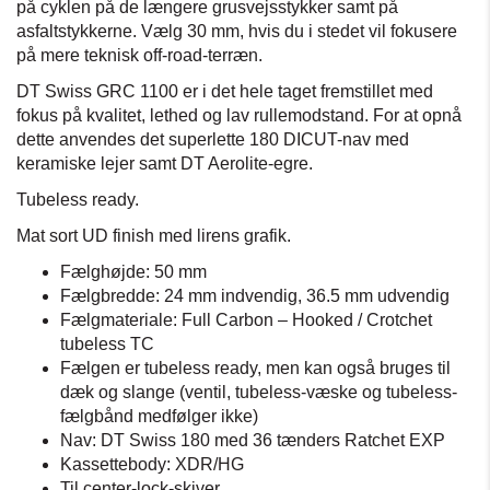
på cyklen på de længere grusvejsstykker samt på
asfaltstykkerne. Vælg 30 mm, hvis du i stedet vil fokusere
på mere teknisk off-road-terræn.
DT Swiss GRC 1100 er i det hele taget fremstillet med
fokus på kvalitet, lethed og lav rullemodstand. For at opnå
dette anvendes det superlette 180 DICUT-nav med
keramiske lejer samt DT Aerolite-egre.
Tubeless ready.
Mat sort UD finish med lirens grafik.
Fælghøjde: 50 mm
Fælgbredde: 24 mm indvendig, 36.5 mm udvendig
Fælgmateriale: Full Carbon – Hooked / Crotchet
tubeless TC
Fælgen er tubeless ready, men kan også bruges til
dæk og slange (ventil, tubeless-væske og tubeless-
fælgbånd medfølger ikke)
Nav: DT Swiss 180 med 36 tænders Ratchet EXP
Kassettebody: XDR/HG
Til center-lock-skiver.