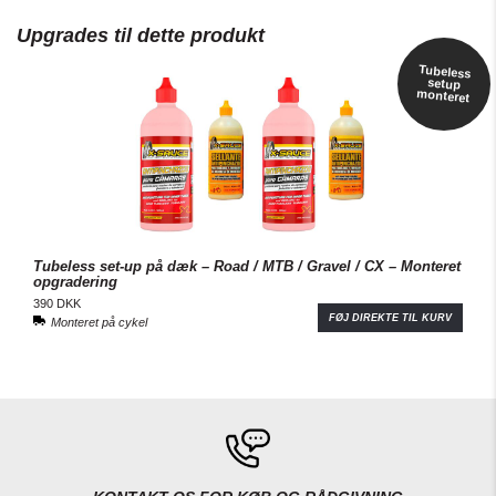
Upgrades til dette produkt
Tubeless
setup
monteret
Tubeless set-up på dæk – Road / MTB / Gravel / CX – Monteret
opgradering
390 DKK
FØJ DIREKTE TIL KURV
Monteret på cykel