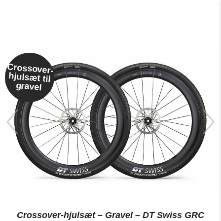
Crossover-
hjulsæt til
gravel
Crossover-hjulsæt – Gravel – DT Swiss GRC