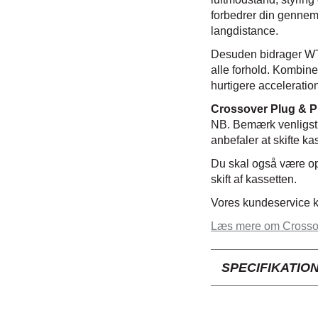
forbedrer din gennems
langdistance.
Desuden bidrager WTS 
alle forhold. Kombin
hurtigere acceleration
Crossover Plug & P
NB. Bemærk venligst,
anbefaler at skifte k
Du skal også være op
skift af kassetten.
Vores kundeservice k
Læs mere om Crossov
SPECIFIKATIO