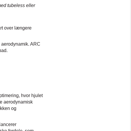
med tubeless eller
fart over længere
t og aerodynamik. ARC
pad.
imering, hvor hjulet
ere aerodynamisk
ikken og
lancerer
iske fordele, som