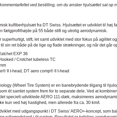
 kommentarfeltet ved bestilling, om du ønsker hjulsættet sat op 
misk kulfiberhjulsæt fra DT Swiss. Hjulsættet er udviklet til høj 
n fælgprofilhøjde på 55 både stift og utrolig aerodynamisk.
r superhurtigt, stift, let samt udviklet med stor fokus på agilite
 sin ret både på de lige og flade strækninger, og når det går o
Ratchet EXP 36
Hooked / Crotchet tubeless TC
 mm
te® II t-head, DT aero comp® II t-head
ogy (Wheel Tire System) er en banebrydende tilgang til hjulopt
som ét samlet system frem for to separate dele. Ved at kombin
 det specielt udviklede AERO 111-dæk, maksimeres aerodynam
kke kun ved høj hastighed, men allerede fra ca. 30 km/t.
udviklet med udgangspunkt i DT Swiss’ AERO+-koncept, som ba
 og rullemodstand i ét system. Resultatet er tydelige aerodynam