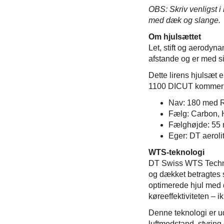
OBS: Skriv venligst i
med dæk og slange.
Om hjulsættet
Let, stift og aerodyna
afstande og er med si
Dette lirens hjulsæt e
1100 DICUT kommer til
Nav: 180 med 
Fælg: Carbon, 
Fælghøjde: 55
Eger: DT aeroli
WTS-teknologi
DT Swiss WTS Technol
og dækket betragtes 
optimerede hjul med
køreeffektiviteten – i
Denne teknologi er 
luftmodstand, styring