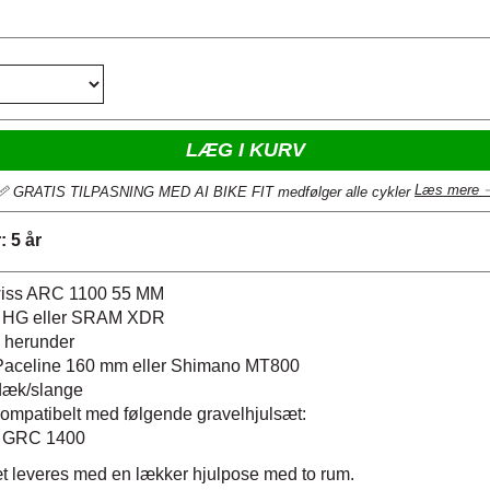
LÆG I KURV
Læs mere 
📏 GRATIS TILPASNING MED AI BIKE FIT medfølger alle cykler
 5 år
wiss ARC 1100 55 MM
 HG eller SRAM XDR
 herunder
Paceline 160 mm eller Shimano MT800
 dæk/slange
ompatibelt med følgende gravelhjulsæt:
 GRC 1400
æt leveres med en lækker hjulpose med to rum.