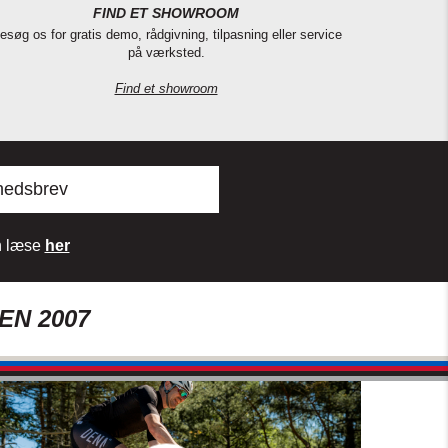
FIND ET SHOWROOM
esøg os for gratis demo, rådgivning, tilpasning eller service
på værksted.
Find et showroom
hedsbrev
an læse
her
EN 2007