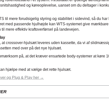
nitshastighed og køreoplevelse, uanset om du deltager i konkur
til mere forudsigelig styring og stabilitet i sidevind, så du har
eret med passende hjulhøjde kan WTS-systemet give mærkbare f
 til mere effektiv kraftoverførsel på landevejen.
lay
 at crossover-hjulsæt leveres uden kassette, da vi af slidmæss
assetten med over på det nye hjulsæt.
mærksom på, at det kræver ensartede body-systemer at køre 1
an hjælpe med at vælge det rette hjulsæt.
er og Plug & Play her →
NER