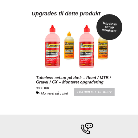
Upgrades til dette produkt
Tubeless
setup
monteret
Tubeless set-up på dæk – Road / MTB /
Gravel / CX – Monteret opgradering
390 DKK
FØJ DIREKTE TIL KURV
Monteret på cykel