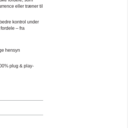
rence eller træner til
 bedre kontrol under
ordele – fra
ige hensyn
00% plug & play-