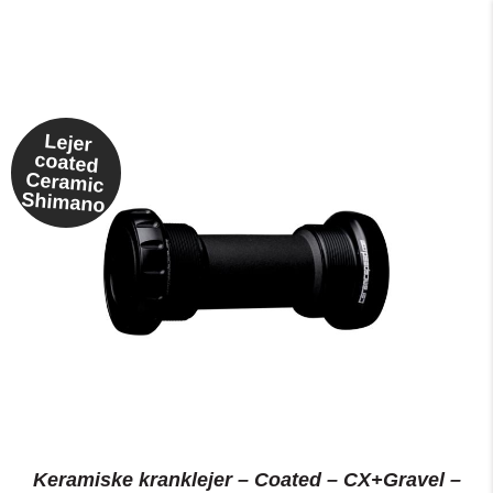
Lejer
coated
Ceramic
Shimano
Keramiske kranklejer – Coated – CX+Gravel –