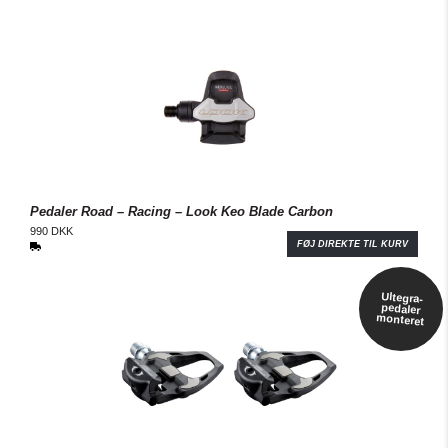
Pedaler Road – Racing – Look Keo Blade Carbon
990 DKK
FØJ DIREKTE TIL KURV
Ultegra-
pedaler
monteret