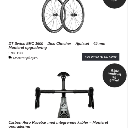
DT Swiss ERC 1600 – Disc Clincher – Hjulsæt – 45 mm –
Monteret opgradering
5.990 DKK
FØJ DIREKTE TIL KURV
Monteret på cykel
Både
landevej
og
gravel
Carbon Aero Racebar med integrerede kabler – Monteret
opgradering