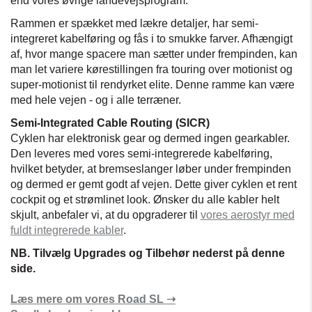
end vores øvrige landevejsprogram.
Rammen er spækket med lækre detaljer, har semi-
integreret kabelføring og fås i to smukke farver. Afhængigt
af, hvor mange spacere man sætter under frempinden, kan
man let variere kørestillingen fra touring over motionist og
super-motionist til rendyrket elite. Denne ramme kan være
med hele vejen - og i alle terræner.
Semi-Integrated Cable Routing (SICR)
Cyklen har elektronisk gear og dermed ingen gearkabler.
Den leveres med vores semi-integrerede kabelføring,
hvilket betyder, at bremseslanger løber under frempinden
og dermed er gemt godt af vejen. Dette giver cyklen et rent
cockpit og et strømlinet look. Ønsker du alle kabler helt
skjult, anbefaler vi, at du opgraderer til
vores aerostyr med
fuldt integrerede kabler
.
NB. Tilvælg Upgrades og Tilbehør nederst på denne
side.
Læs mere om vores Road SL ➝