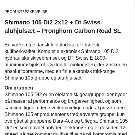
PRODUKTBESKRIVELSE:
Shimano 105 Di2 2x12 + Dt Swiss-
aluhjulsæt – Pronghorn Carbon Road SL
En vaskeægte dansk fuldblodsracer i højeste
kulfiberkvalitet: Komplet elektronisk Shimano 105 Di2,
hydrauliske skivebremser, og DT Swiss E 1800-
aluminiumshjulsæt. Cyklen for motionisten, der ønsker en
absolut topramme, med en fin elektronisk mid-range
Shimano 105-gruppe og alu-hjulsæt.
Om gruppen
Shimano 105 Di2 er en elektronisk geargruppe, der byder
på masser af performance og brugervenlighed, og som
samtidig ligger i den overkommelige ende af prisskalaen.
Shimano 105 er producentens tredjeøverste gruppe, kun
overgået af grupperne Dura-Ace og Ultegra. Shimano 105
Di2 er, som navnet antyder, elektronisk og er desuden 12-
speed, så her kommer du ikke til at gå på kompromis med