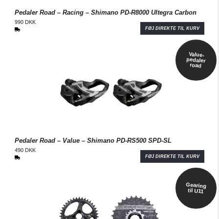
Pedaler Road – Racing – Shimano PD-R8000 Ultegra Carbon
990 DKK
FØJ DIREKTE TIL KURV
Value-
pedaler
road
Pedaler Road – Value – Shimano PD-RS500 SPD-SL
490 DKK
FØJ DIREKTE TIL KURV
Gearing
til U11