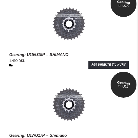
Gearing
til U15
Gearing: U15/U15P – SHIMANO
1.490 DKK
FØJ DIREKTE TIL KURV
Gearing
til U17
Gearing: U17/U17P – Shimano