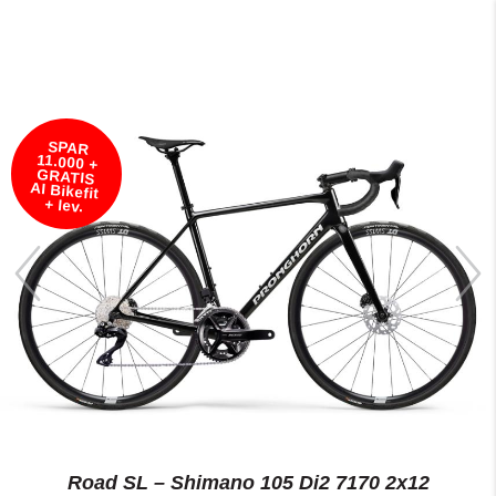
SPAR
11.000 +
GRATIS
AI Bikefit
+ lev.
Road SL – Shimano 105 Di2 7170 2x12