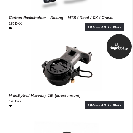
Carbon-flaskeholder – Racing – MTB / Road / CX / Gravel
295 DKK
FØJ DIREKTE TIL KURV
Skjult
ringeklokke
HideMyBell Raceday DM (direct mount)
490 DKK
FØJ DIREKTE TIL KURV