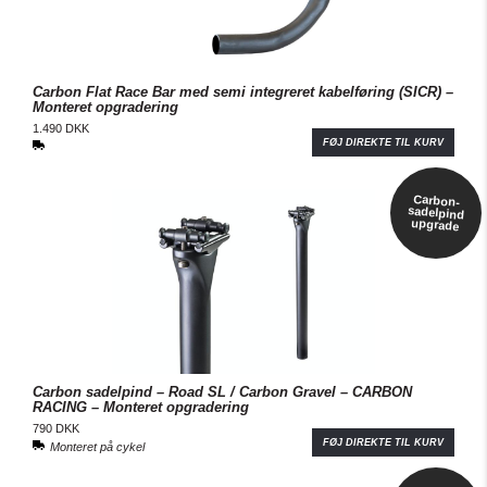
Carbon Flat Race Bar med semi integreret kabelføring (SICR) –
Monteret opgradering
1.490 DKK
FØJ DIREKTE TIL KURV
Carbon-
sadelpind
upgrade
Carbon sadelpind – Road SL / Carbon Gravel – CARBON
RACING – Monteret opgradering
790 DKK
FØJ DIREKTE TIL KURV
Monteret på cykel