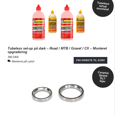
Tubeless
setup
monteret
Tubeless set-up på dæk – Road / MTB / Gravel / CX – Monteret
opgradering
390 DKK
FØJ DIREKTE TIL KURV
Monteret på cykel
Ceramic
Speed
SLT-
lejer