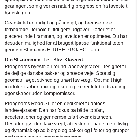
gearingen, som giver en naturlig progression fra laveste til
højeste gear.
Gearskiftet er hurtigt og pålideligt, og bremserne er
forbedrede i forhold til tidligere udgaver. Batteriet er
placeret inde i rammen, og levetiden er optimeret. Du har
desuden mulighed for at brugertilpasse funktionaliteten
gennem Shimanos E-TUBE PROJECT-app.
Om SL-rammen:
Let. Stiv. Klassisk.
Pronghorns nyeste all-round landevejsracer. Designet til
de dejlige danske bakker og snoede veje. Sportslig
geometri, øget stivhed og uhørt lav vægt. Optimalt high
modulus carbon-mix og teknologi sikrer fuldblods racing-
egenskaber uden kompromisser.
Pronghorns Road SL er en dedikeret fuldblods-
landevejsracer. Den har fokus på både topfart,
accelerationer og gennemsnitsfart over distancen.
Desuden gør den lave vægt, at cyklen er både mere livlig
og dynamisk op ad bjerge og bakker og i felter og grupper