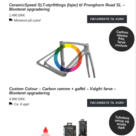
CeramicSpeed SLT-styrfittings (lejer) til Pronghorn Road SL​ –
Monteret opgradering
1.490 DKK
FØJ DIREKTE TIL KURV
Monteret på cykel
Carbon
ramme
RAL
farve
custom
Custom Colour – Carbon ramme + gaffel – Valgfri farve –
Monteret opgradering
4.990 DKK
FØJ DIREKTE TIL KURV
Ca. 6 uger
Tubeless
setup og
brede
dæk