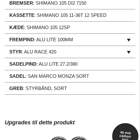
BREMSER
:
SHIMANO 105 DI2 7150
KASSETTE
:
SHIMANO 105 11-36T 12 SPEED
KÆDE
:
SHIMANO 105 12SP
FREMPIND
:
ALU LITE 100MM
STYR
:
ALU RACE 420
SADELPIND
:
ALU LITE 27.2/380
SADEL
:
SAN MARCO MONZA SORT
GREB
:
STYRBÅND, SORT
Upgrades til dette produkt
45 mm
carbon
hjul