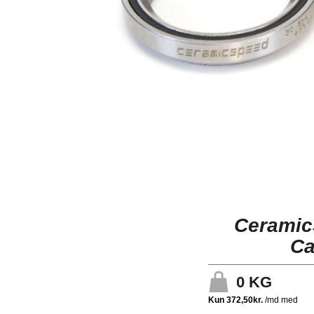
CeramicS
Ca
0
KG