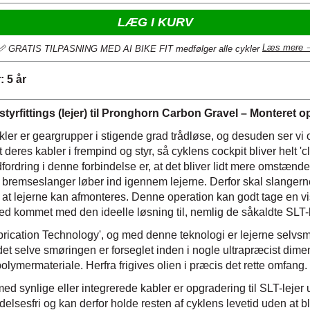
LÆG I KURV
Læs mere 
📏 GRATIS TILPASNING MED AI BIKE FIT medfølger alle cykler
 5 år
yrfittings (lejer) til Pronghorn Carbon Gravel​ – Monteret 
er er geargrupper i stigende grad trådløse, og desuden ser vi oft
t deres kabler i frempind og styr, så cyklens cockpit bliver helt 'c
fordring i denne forbindelse er, at det bliver lidt mere omstændelig
 bremseslanger løber ind igennem lejerne. Derfor skal slangerne
for at lejerne kan afmonteres. Denne operation kan godt tage en vi
d kommet med den ideelle løsning til, nemlig de såkaldte SLT-l
Lubrication Technology', og med denne teknologi er lejerne sel
idet selve smøringen er forseglet inden i nogle ultrapræcist dim
polymermateriale. Herfra frigives olien i præcis det rette omfang.
 synlige eller integrerede kabler er opgradering til SLT-lejer ut
elsesfri og kan derfor holde resten af cyklens levetid uden at bli