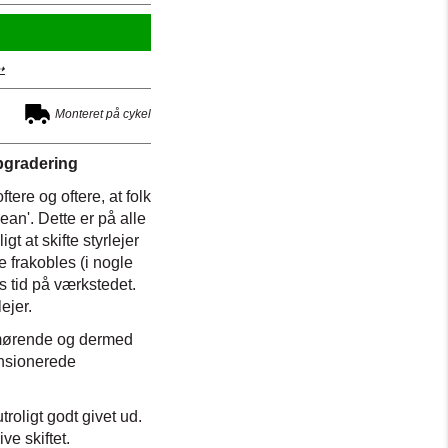
➝
Monteret på cykel
opgradering
ere og oftere, at folk
lean'. Dette er på alle
t at skifte styrlejer
 frakobles (i nogle
s tid på værkstedet.
ejer.
vsmørende og dermed
ensionerede
roligt godt givet ud.
ve skiftet.