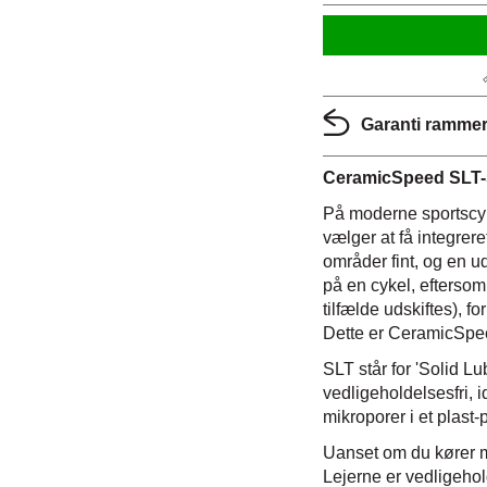
Garanti rammer:
CeramicSpeed SLT-st
På moderne sportscykl
vælger at få integrere
områder fint, og en ud
på en cykel, eftersom
tilfælde udskiftes), 
Dette er CeramicSpee
SLT står for 'Solid 
vedligeholdelsesfri, 
mikroporer i et plast-
Uanset om du kører med
Lejerne er vedligehold