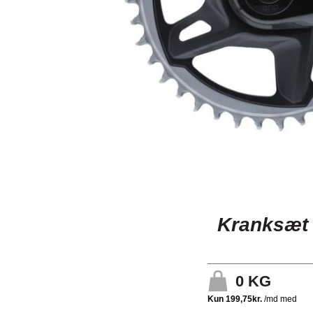
Kranksæt 
0
KG