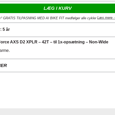
LÆG I KURV
Læs mere 
📏 GRATIS TILPASNING MED AI BIKE FIT medfølger alle cykler
 5 år
rce AXS D2 XPLR – 42T – til 1x-opsætning – Non-Wide
arme.
NER