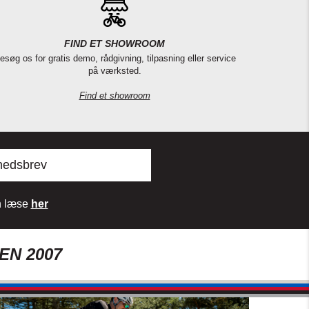
FIND ET SHOWROOM
esøg os for gratis demo, rådgivning, tilpasning eller service
på værksted.
Find et showroom
hedsbrev
an læse
her
EN 2007