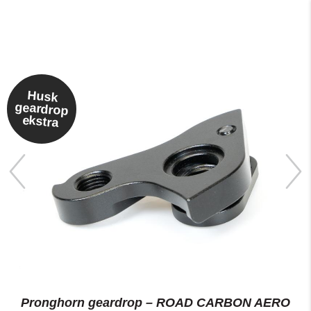
Husk
geardrop
ekstra
Pronghorn geardrop – ROAD CARBON AERO