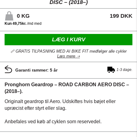
DISC – (2018–)
0
KG
199 DKK
LÆG I KURV
📏 GRATIS TILPASNING MED AI BIKE FIT medfølger alle cykler
Læs mere ➝
Garanti rammer: 5 år
1-3 dage.
Pronghorn Geardrop – ROAD CARBON AERO DISC –
(2018–).
Originalt geardrop til Aero.
Udskiftes
hvis bøjet eller
upræcist efter styrt eller slag.
Anbefales ved køb af cyklen som reservedel.