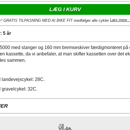
LÆG I KURV
Læs mere 
📏 GRATIS TILPASNING MED AI BIKE FIT medfølger alle cykler
 5 år
P5000 med slanger og 160 mm bremseskiver færdigmonteret på d
n kassette, da vi anbefaler, at man skifter kassetten over det ek
ides sammen.
landevejscykel: 28C.
gravelcykel: 32C.
NER