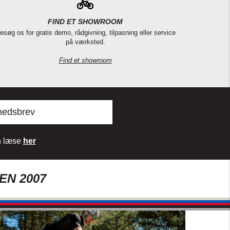
FIND ET SHOWROOM
esøg os for gratis demo, rådgivning, tilpasning eller service
på værksted.
Find et showroom
hedsbrev
an læse
her
EN 2007