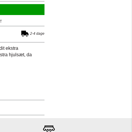
➝
2-4 dage
it ekstra
stra hjulsæt, da